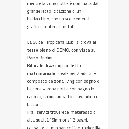
mentre la zona notte è dominata dal
grande letto, citazione di un
baldacchino, che unisce elementi
grafici e materiali metallici.
La Suite “Tropicana Club” si trova
al
terzo piano
di DEMO, con
vista
sul
Parco Briolini.
Bilocale
di 46 mq con
letto
matrimoniale
, ideale per 2 adulti, è
composto da zona living con bagno e
balcone + zona notte con bagno in
camera, cabina armadio e lavandino e
balcone.
Fra i servizi troverete: materasso di
alta qualità “Simmons”, 2 bagni,
cassaforte, minibar, coffee-maker Illy,